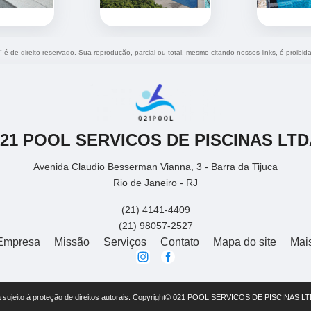
" é de direito reservado. Sua reprodução, parcial ou total, mesmo citando nossos links, é proibid
021 POOL SERVICOS DE PISCINAS LTD
Avenida Claudio Besserman Vianna, 3 - Barra da Tijuca
Rio de Janeiro - RJ
(21) 4141-4409
(21) 98057-2527
Empresa
Missão
Serviços
Contato
Mapa do site
Mai
está sujeito à proteção de direitos autorais. Copyright© 021 POOL SERVICOS DE PISCINAS LT