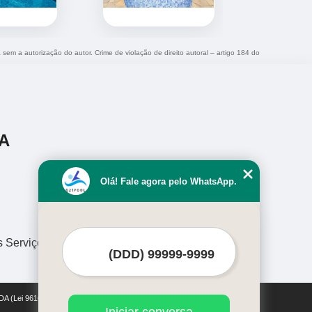
a sem a autorização do autor. Crime de violação de direito autoral – artigo 184 do
A
Olá! Fale agora pelo WhatsApp.
s Serviços
DA (Lei 9610 de 19/02/1998)