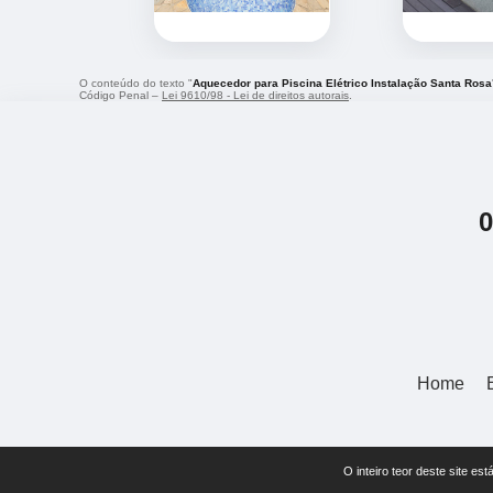
O conteúdo do texto "
Aquecedor para Piscina Elétrico Instalação Santa Rosa
Código Penal –
Lei 9610/98 - Lei de direitos autorais
.
Home
O inteiro teor deste site 