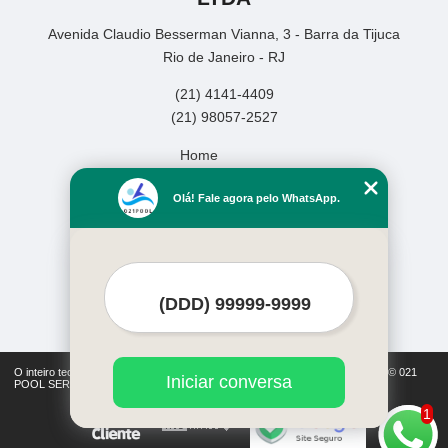
Avenida Claudio Besserman Vianna, 3 - Barra da Tijuca
Rio de Janeiro - RJ
(21) 4141-4409
(21) 98057-2527
Home
Empresa
Olá! Fale agora pelo WhatsApp.
Missão
Serviços
Contato
Mapa do site
Mais Serviços
O inteiro teor deste site está sujeito à proteção de direitos autorais. Copyright© 021
Iniciar conversa
POOL SERVICOS DE PISCINAS LTDA (Lei 9610 de 19/02/1998)
1