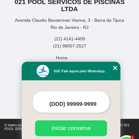
021 POOL SERVICOS DE PISCINAS
LTDA
Avenida Claudio Besserman Vianna, 3 - Barra da Tijuca
Rio de Janeiro - RJ
(21) 4141-4409
(21) 98057-2527
Home
Empresa
Olá! Fale agora pelo WhatsApp.
Missão
Serviços
Contato
Mapa do site
Mais Serviços
O inteiro teor deste site está sujeito à proteção de direitos autorais. Copyright© 021
Iniciar conversa
POOL SERVICOS DE PISCINAS LTDA (Lei 9610 de 19/02/1998)
1