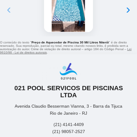
‹
›
O conteúdo do texto "
Preço de Aquecedor de Piscina 30 Mil Litros Niterói
" é de direito
reservado. Sua reprodução, parcial ou total, mesmo citando nossos links, é proibida sem a
autorização do autor. Crime de violação de direito autoral – artigo 184 do Código Penal –
Lei
9610/98 - Lei de direitos autorais
.
021 POOL SERVICOS DE PISCINAS
LTDA
Avenida Claudio Besserman Vianna, 3 - Barra da Tijuca
Rio de Janeiro - RJ
(21) 4141-4409
(21) 98057-2527