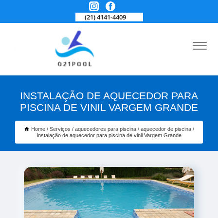
(21) 4141-4409
INSTALAÇÃO DE AQUECEDOR PARA
PISCINA DE VINIL VARGEM GRANDE
Home
Serviços
aquecedores para piscina
aquecedor de piscina
instalação de aquecedor para piscina de vinil Vargem Grande