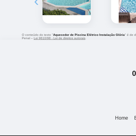
‹
O conteúdo do texto "
Aquecedor de Piscina Elétrico Instalação Glória
" é de d
Penal –
Lei 9610/98 - Lei de direitos autorais
.
Home