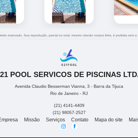
ireito reservado. Sua reprodução, parcial ou total, mesmo citando nossos links, é proibida sem a 
021 POOL SERVICOS DE PISCINAS LTD
Avenida Claudio Besserman Vianna, 3 - Barra da Tijuca
Rio de Janeiro - RJ
(21) 4141-4409
(21) 98057-2527
Empresa
Missão
Serviços
Contato
Mapa do site
Mai