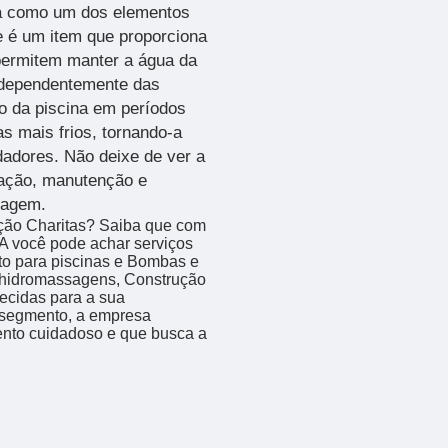
ia como um dos elementos
e é um item que proporciona
 permitem manter a água da
ndependentemente das
so da piscina em períodos
s mais frios, tornando-a
dadores. Não deixe de ver a
lação, manutenção e
sagem.
ação Charitas? Saiba que com
você pode achar serviços
o para piscinas e Bombas e
de hidromassagens, Construção
recidas para a sua
 segmento, a empresa
nto cuidadoso e que busca a