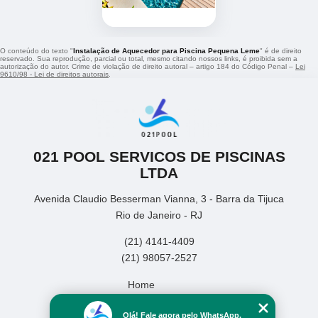
O conteúdo do texto "
Instalação de Aquecedor para Piscina Pequena Leme
" é de direito
reservado. Sua reprodução, parcial ou total, mesmo citando nossos links, é proibida sem a
autorização do autor. Crime de violação de direito autoral – artigo 184 do Código Penal –
Lei
9610/98 - Lei de direitos autorais
.
021 POOL SERVICOS DE PISCINAS
LTDA
Avenida Claudio Besserman Vianna, 3 - Barra da Tijuca
Rio de Janeiro - RJ
(21) 4141-4409
(21) 98057-2527
Home
Empresa
Olá! Fale agora pelo WhatsApp.
Missão