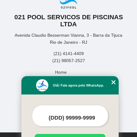
021 POOL SERVICOS DE PISCINAS
LTDA
Avenida Claudio Besserman Vianna, 3 - Barra da Tijuca
Rio de Janeiro - RJ
(21) 4141-4409
(21) 98057-2527
Home
Empresa
Olá! Fale agora pelo WhatsApp.
Missão
Serviços
Contato
Mapa do site
Mais Serviços