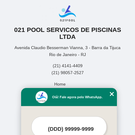
021 POOL SERVICOS DE PISCINAS
LTDA
Avenida Claudio Besserman Vianna, 3 - Barra da Tijuca
Rio de Janeiro - RJ
(21) 4141-4409
(21) 98057-2527
Home
Empresa
Olá! Fale agora pelo WhatsApp.
Missão
Serviços
Contato
Mapa do site
Mais Serviços