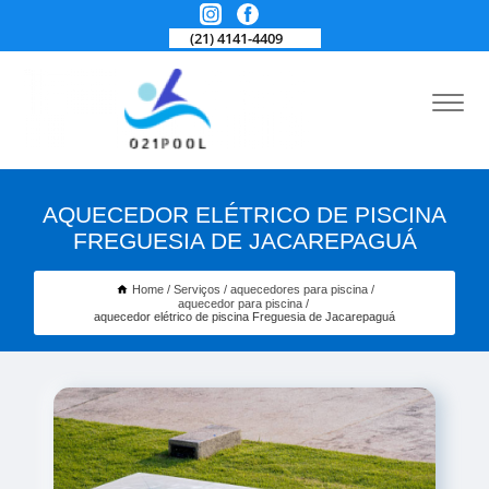
(21) 4141-4409
AQUECEDOR ELÉTRICO DE PISCINA
FREGUESIA DE JACAREPAGUÁ
Home
Serviços
aquecedores para piscina
aquecedor para piscina
aquecedor elétrico de piscina Freguesia de Jacarepaguá