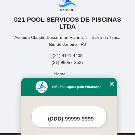
021 POOL SERVICOS DE PISCINAS
LTDA
Avenida Claudio Besserman Vianna, 3 - Barra da Tijuca
Rio de Janeiro - RJ
(21) 4141-4409
(21) 98057-2527
Home
Empresa
Olá! Fale agora pelo WhatsApp.
Missão
Serviços
Contato
Mapa do site
Mais Serviços