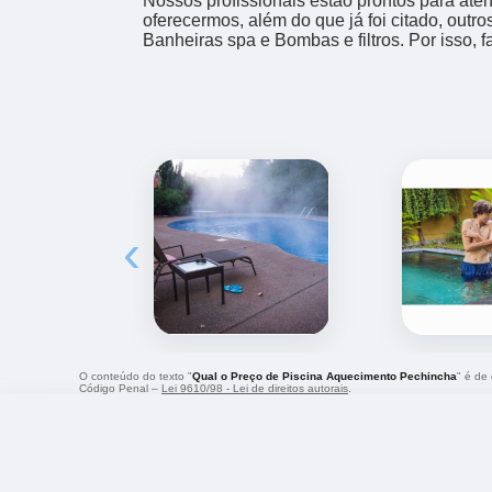
Nossos profissionais estão prontos para at
oferecermos, além do que já foi citado, outr
Banheiras spa e Bombas e filtros. Por isso, 
‹
O conteúdo do texto "
Qual o Preço de Piscina Aquecimento Pechincha
" é de
Código Penal –
Lei 9610/98 - Lei de direitos autorais
.