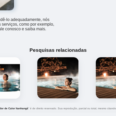
endê-lo adequadamente, nós
os serviços, como por exemplo,
fale conosco e saiba mais.
Pesquisas relacionadas
dor de Calor Itanhangá
" é de direito reservado. Sua reprodução, parcial ou total, mesmo citando