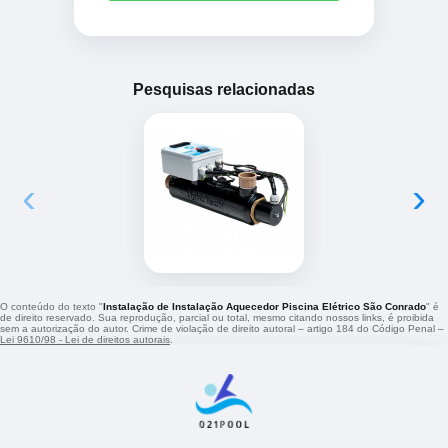
Pesquisas relacionadas
‹
›
O conteúdo do texto "
Instalação de Instalação Aquecedor Piscina Elétrico São Conrado
" é
de direito reservado. Sua reprodução, parcial ou total, mesmo citando nossos links, é proibida
sem a autorização do autor. Crime de violação de direito autoral – artigo 184 do Código Penal –
Lei 9610/98 - Lei de direitos autorais
.