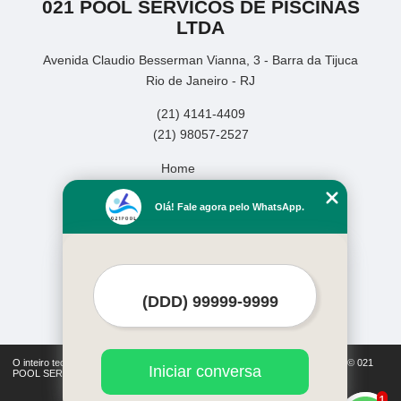
021 POOL SERVICOS DE PISCINAS
LTDA
Avenida Claudio Besserman Vianna, 3 - Barra da Tijuca
Rio de Janeiro - RJ
(21) 4141-4409
(21) 98057-2527
Home
Empresa
Olá! Fale agora pelo WhatsApp.
Missão
Serviços
Contato
Mapa do site
Mais Serviços
O inteiro teor deste site está sujeito à proteção de direitos autorais. Copyright© 021
Iniciar conversa
POOL SERVICOS DE PISCINAS LTDA (Lei 9610 de 19/02/1998)
1