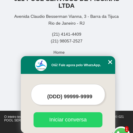
LTDA
Avenida Claudio Besserman Vianna, 3 - Barra da Tijuca
Rio de Janeiro - RJ
(21) 4141-4409
(21) 98057-2527
Home
Empresa
Olá! Fale agora pelo WhatsApp.
Missão
Serviços
Contato
Mapa do site
Mais Serviços
O inteiro teor deste site está sujeito à proteção de direitos autorais. Copyright© 021
Iniciar conversa
POOL SERVICOS DE PISCINAS LTDA (Lei 9610 de 19/02/1998)
1