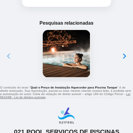
Pesquisas relacionadas
‹
›
O conteúdo do texto "
Qual o Preço de Instalação Aquecedor para Piscina Tanque
" é de
direito reservado. Sua reprodução, parcial ou total, mesmo citando nossos links, é proibida sem
a autorização do autor. Crime de violação de direito autoral – artigo 184 do Código Penal –
Lei
9610/98 - Lei de direitos autorais
.
021 POOL SERVICOS DE PISCINAS