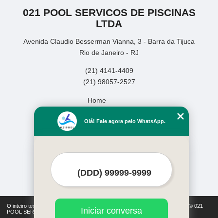
021 POOL SERVICOS DE PISCINAS
LTDA
Avenida Claudio Besserman Vianna, 3 - Barra da Tijuca
Rio de Janeiro - RJ
(21) 4141-4409
(21) 98057-2527
Home
Empresa
Olá! Fale agora pelo WhatsApp.
Missão
Serviços
Contato
Mapa do site
Mais Serviços
O inteiro teor deste site está sujeito à proteção de direitos autorais. Copyright© 021
Iniciar conversa
POOL SERVICOS DE PISCINAS LTDA (Lei 9610 de 19/02/1998)