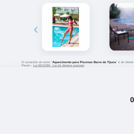
‹
O conteúdo do texto "
Aquecimento para Piscinas Barra da Tijuca
" é de direit
Penal –
Lei 9610/98 - Lei de direitos autorais
.