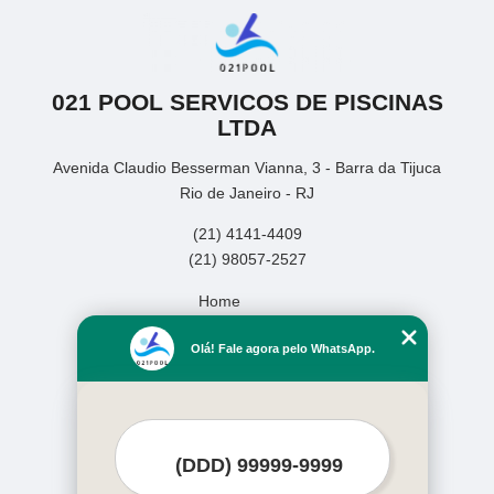
021 POOL SERVICOS DE PISCINAS
LTDA
Avenida Claudio Besserman Vianna, 3 - Barra da Tijuca
Rio de Janeiro - RJ
(21) 4141-4409
(21) 98057-2527
Home
Empresa
Olá! Fale agora pelo WhatsApp.
Missão
Serviços
Contato
Mapa do site
Mais Serviços