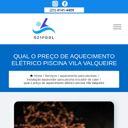
(21) 4141-4409
QUAL O PREÇO DE AQUECIMENTO
ELÉTRICO PISCINA VILA VALQUEIRE
Home
Serviços
aquecimento para piscinas
instalação aquecedor para piscina trocador de calor
qual o preço de aquecimento elétrico piscina Vila Valqueire