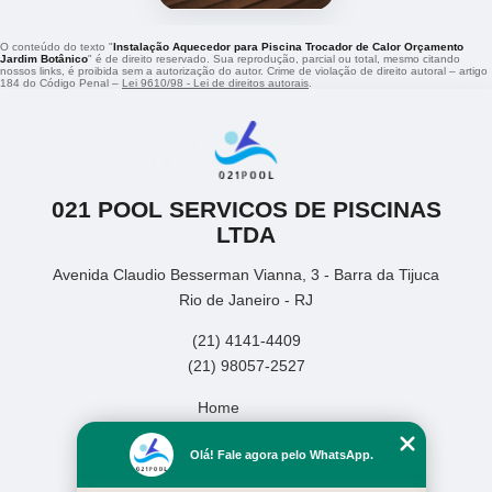
O conteúdo do texto "
Instalação Aquecedor para Piscina Trocador de Calor Orçamento
Jardim Botânico
" é de direito reservado. Sua reprodução, parcial ou total, mesmo citando
nossos links, é proibida sem a autorização do autor. Crime de violação de direito autoral – artigo
184 do Código Penal –
Lei 9610/98 - Lei de direitos autorais
.
021 POOL SERVICOS DE PISCINAS
LTDA
Avenida Claudio Besserman Vianna, 3 - Barra da Tijuca
Rio de Janeiro - RJ
(21) 4141-4409
(21) 98057-2527
Home
Empresa
Olá! Fale agora pelo WhatsApp.
Missão
Serviços