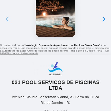
‹
›
O conteúdo do texto "
Instalação Sistema de Aquecimento de Piscinas Santa Rosa
" é de
direito reservado. Sua reprodução, parcial ou total, mesmo citando nossos links, é proibida sem
a autorização do autor. Crime de violação de direito autoral – artigo 184 do Código Penal –
Lei
9610/98 - Lei de direitos autorais
.
021 POOL SERVICOS DE PISCINAS
LTDA
Avenida Claudio Besserman Vianna, 3 - Barra da Tijuca
Rio de Janeiro - RJ