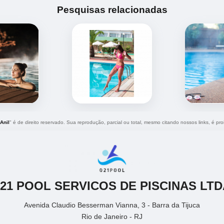
Pesquisas relacionadas
Anil
" é de direito reservado. Sua reprodução, parcial ou total, mesmo citando nossos links, é pro
021 POOL SERVICOS DE PISCINAS LTD
Avenida Claudio Besserman Vianna, 3 - Barra da Tijuca
Rio de Janeiro - RJ