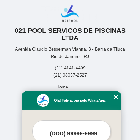
021 POOL SERVICOS DE PISCINAS
LTDA
Avenida Claudio Besserman Vianna, 3 - Barra da Tijuca
Rio de Janeiro - RJ
(21) 4141-4409
(21) 98057-2527
Home
Empresa
Olá! Fale agora pelo WhatsApp.
Missão
Serviços
Contato
Mapa do site
Mais Serviços