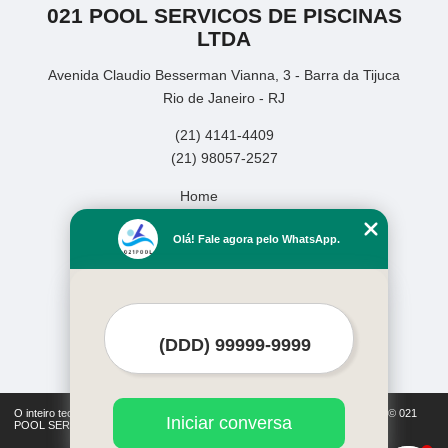
021 POOL SERVICOS DE PISCINAS
LTDA
Avenida Claudio Besserman Vianna, 3 - Barra da Tijuca
Rio de Janeiro - RJ
(21) 4141-4409
(21) 98057-2527
Home
Empresa
Olá! Fale agora pelo WhatsApp.
Missão
Serviços
Contato
Mapa do site
Mais Serviços
O inteiro teor deste site está sujeito à proteção de direitos autorais. Copyright© 021
Iniciar conversa
POOL SERVICOS DE PISCINAS LTDA (Lei 9610 de 19/02/1998)