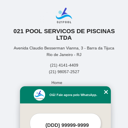
021 POOL SERVICOS DE PISCINAS
LTDA
Avenida Claudio Besserman Vianna, 3 - Barra da Tijuca
Rio de Janeiro - RJ
(21) 4141-4409
(21) 98057-2527
Home
Empresa
Olá! Fale agora pelo WhatsApp.
Missão
Serviços
Contato
Mapa do site
Mais Serviços