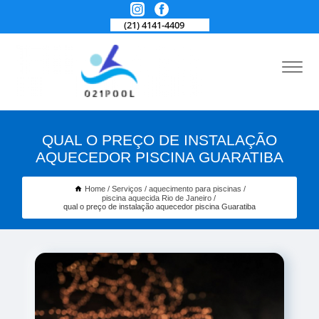
(21) 4141-4409
QUAL O PREÇO DE INSTALAÇÃO
AQUECEDOR PISCINA GUARATIBA
Home
Serviços
aquecimento para piscinas
piscina aquecida Rio de Janeiro
qual o preço de instalação aquecedor piscina Guaratiba