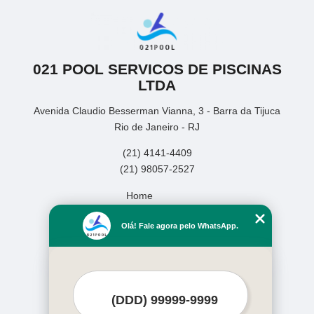
021 POOL SERVICOS DE PISCINAS
LTDA
Avenida Claudio Besserman Vianna, 3 - Barra da Tijuca
Rio de Janeiro - RJ
(21) 4141-4409
(21) 98057-2527
Home
Empresa
Olá! Fale agora pelo WhatsApp.
Missão
Serviços
Contato
Mapa do site
Mais Serviços