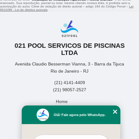
reservado. Sua reprodução, parcial ou total, mesmo citando nossos links, é proibida sem a
autorização do autor. Crime de violação de direito autoral – artigo 184 do Código Penal –
Lei
9610/98 - Lei de direitos autorais
.
021 POOL SERVICOS DE PISCINAS
LTDA
Avenida Claudio Besserman Vianna, 3 - Barra da Tijuca
Rio de Janeiro - RJ
(21) 4141-4409
(21) 98057-2527
Home
Empresa
Olá! Fale agora pelo WhatsApp.
Missão
Serviços
Contato
Mapa do site