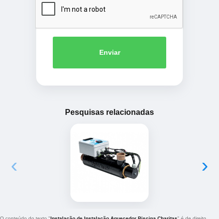
Enviar
Pesquisas relacionadas
‹
›
O conteúdo do texto "
Instalação de Instalação Aquecedor Piscina Charitas
" é de direito