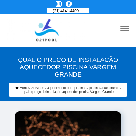
(21) 4141-4409
QUAL O PREÇO DE INSTALAÇÃO
AQUECEDOR PISCINA VARGEM
GRANDE
Home
Serviços
aquecimento para piscinas
piscina aquecimento
qual o preço de instalação aquecedor piscina Vargem Grande