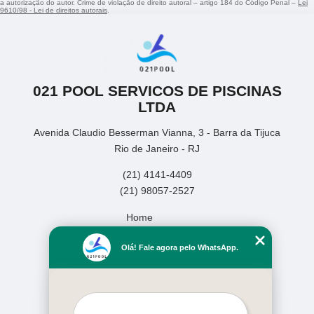
a autorização do autor. Crime de violação de direito autoral – artigo 184 do Código Penal –
Lei
9610/98 - Lei de direitos autorais
.
021 POOL SERVICOS DE PISCINAS
LTDA
Avenida Claudio Besserman Vianna, 3 - Barra da Tijuca
Rio de Janeiro - RJ
(21) 4141-4409
(21) 98057-2527
Home
Empresa
Olá! Fale agora pelo WhatsApp.
Missão
Serviços
Contato
Mapa do site