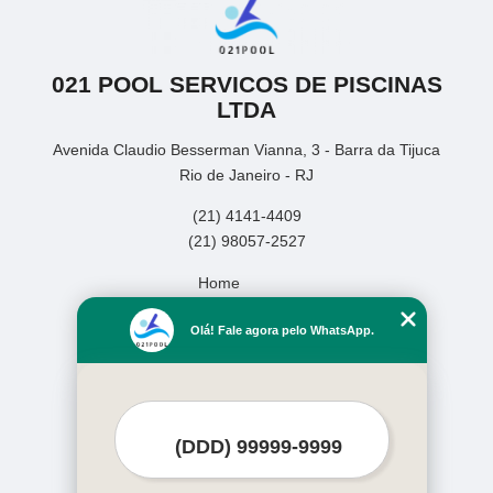
021 POOL SERVICOS DE PISCINAS
LTDA
Avenida Claudio Besserman Vianna, 3 - Barra da Tijuca
Rio de Janeiro - RJ
(21) 4141-4409
(21) 98057-2527
Home
Empresa
Olá! Fale agora pelo WhatsApp.
Missão
Serviços
Contato
Mapa do site
Mais Serviços