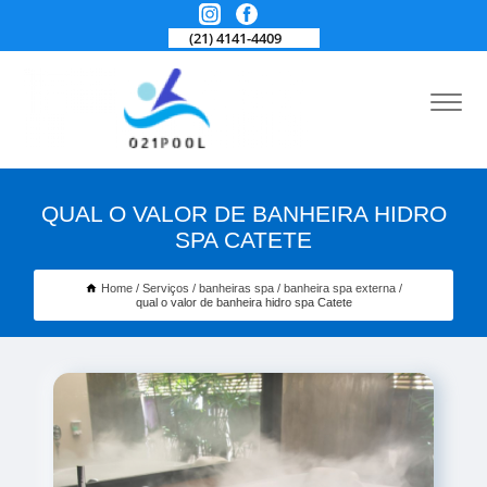
(21) 4141-4409
QUAL O VALOR DE BANHEIRA HIDRO
SPA CATETE
Home
Serviços
banheiras spa
banheira spa externa
qual o valor de banheira hidro spa Catete