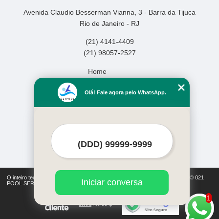
Avenida Claudio Besserman Vianna, 3 - Barra da Tijuca
Rio de Janeiro - RJ
(21) 4141-4409
(21) 98057-2527
Home
Empresa
Olá! Fale agora pelo WhatsApp.
Missão
Serviços
Contato
Mapa do site
Mais Serviços
O inteiro teor deste site está sujeito à proteção de direitos autorais. Copyright© 021
Iniciar conversa
POOL SERVICOS DE PISCINAS LTDA (Lei 9610 de 19/02/1998)
1