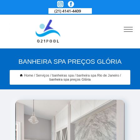
(21) 4141-4409
BANHEIRA SPA PREÇOS GLÓRIA
Home
Serviços
banheiras spa
banheira spa Rio de Janeiro
banheira spa preços Glória