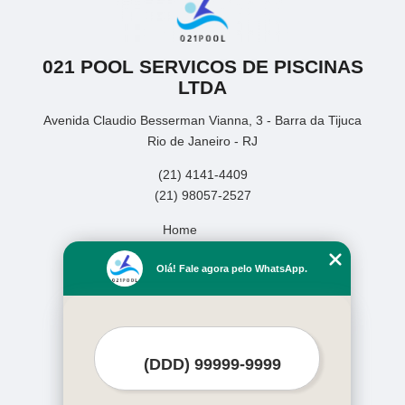
021 POOL SERVICOS DE PISCINAS
LTDA
Avenida Claudio Besserman Vianna, 3 - Barra da Tijuca
Rio de Janeiro - RJ
(21) 4141-4409
(21) 98057-2527
Home
Empresa
Olá! Fale agora pelo WhatsApp.
Missão
Serviços
Contato
Mapa do site
Mais Serviços