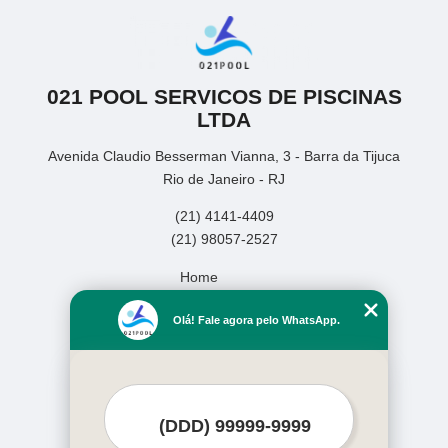
021 POOL SERVICOS DE PISCINAS
LTDA
Avenida Claudio Besserman Vianna, 3 - Barra da Tijuca
Rio de Janeiro - RJ
(21) 4141-4409
(21) 98057-2527
Home
Empresa
Olá! Fale agora pelo WhatsApp.
Missão
Serviços
Contato
Mapa do site
Mais Serviços