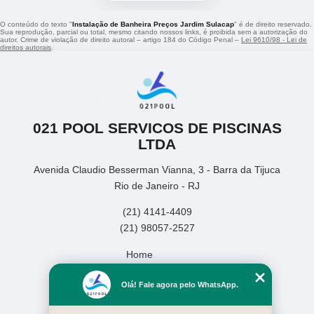
O conteúdo do texto "
Instalação de Banheira Preços Jardim Sulacap
" é de direito reservado.
Sua reprodução, parcial ou total, mesmo citando nossos links, é proibida sem a autorização do
autor. Crime de violação de direito autoral – artigo 184 do Código Penal –
Lei 9610/98 - Lei de
direitos autorais
.
021 POOL SERVICOS DE PISCINAS
LTDA
Avenida Claudio Besserman Vianna, 3 - Barra da Tijuca
Rio de Janeiro - RJ
(21) 4141-4409
(21) 98057-2527
Home
Empresa
Olá! Fale agora pelo WhatsApp.
Missão
Serviços