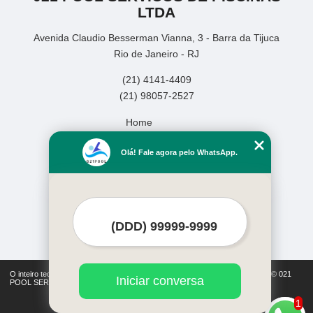
LTDA
Avenida Claudio Besserman Vianna, 3 - Barra da Tijuca
Rio de Janeiro - RJ
(21) 4141-4409
(21) 98057-2527
Home
Empresa
Olá! Fale agora pelo WhatsApp.
Missão
Serviços
Contato
Mapa do site
Mais Serviços
O inteiro teor deste site está sujeito à proteção de direitos autorais. Copyright© 021
Iniciar conversa
POOL SERVICOS DE PISCINAS LTDA (Lei 9610 de 19/02/1998)
1