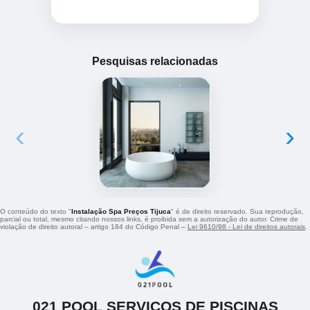
Pesquisas relacionadas
‹
›
O conteúdo do texto "
Instalação Spa Preços Tijuca
" é de direito reservado. Sua reprodução,
parcial ou total, mesmo citando nossos links, é proibida sem a autorização do autor. Crime de
violação de direito autoral – artigo 184 do Código Penal –
Lei 9610/98 - Lei de direitos autorais
.
021 POOL SERVICOS DE PISCINAS