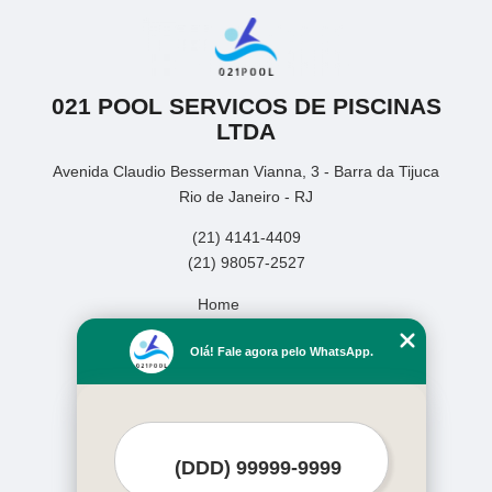
021 POOL SERVICOS DE PISCINAS
LTDA
Avenida Claudio Besserman Vianna, 3 - Barra da Tijuca
Rio de Janeiro - RJ
(21) 4141-4409
(21) 98057-2527
Home
Empresa
Olá! Fale agora pelo WhatsApp.
Missão
Serviços
Contato
Mapa do site
Mais Serviços