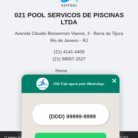
021 POOL SERVICOS DE PISCINAS
LTDA
Avenida Claudio Besserman Vianna, 3 - Barra da Tijuca
Rio de Janeiro - RJ
(21) 4141-4409
(21) 98057-2527
Home
Empresa
Olá! Fale agora pelo WhatsApp.
Missão
Serviços
Contato
Mapa do site
Mais Serviços
O inteiro teor deste site está sujeito à proteção de direitos autorais. Copyright© 021