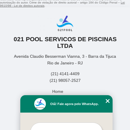
autorização do autor. Crime de violação de direito autoral – artigo 184 do Código Penal –
Lei
9610/98 - Lei de direitos autorais
.
021 POOL SERVICOS DE PISCINAS
LTDA
Avenida Claudio Besserman Vianna, 3 - Barra da Tijuca
Rio de Janeiro - RJ
(21) 4141-4409
(21) 98057-2527
Home
Empresa
Olá! Fale agora pelo WhatsApp.
Missão
Serviços
Contato
Mapa do site