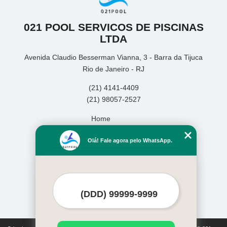
021 POOL SERVICOS DE PISCINAS
LTDA
Avenida Claudio Besserman Vianna, 3 - Barra da Tijuca
Rio de Janeiro - RJ
(21) 4141-4409
(21) 98057-2527
Home
Empresa
Olá! Fale agora pelo WhatsApp.
Missão
Serviços
Contato
Mapa do site
Mais Serviços