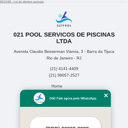
9610/98 - Lei de direitos autorais
.
021 POOL SERVICOS DE PISCINAS
LTDA
Avenida Claudio Besserman Vianna, 3 - Barra da Tijuca
Rio de Janeiro - RJ
(21) 4141-4409
(21) 98057-2527
Home
Empresa
Olá! Fale agora pelo WhatsApp.
Missão
Serviços
Contato
Mapa do site
Mais Serviços