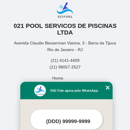
021 POOL SERVICOS DE PISCINAS
LTDA
Avenida Claudio Besserman Vianna, 3 - Barra da Tijuca
Rio de Janeiro - RJ
(21) 4141-4409
(21) 98057-2527
Home
Empresa
Olá! Fale agora pelo WhatsApp.
Missão
Serviços
Contato
Mapa do site
Mais Serviços