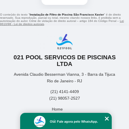
O conteúdo do texto "
Instalação de Filtro de Piscina São Francisco Xavier
" é de direito
reservado. Sua reprodução, parcial ou total, mesmo citando nossos links, é proibida sem a
autorização do autor. Crime de violação de direito autoral – artigo 184 do Código Penal –
Lei
9610/98 - Lei de direitos autorais
.
021 POOL SERVICOS DE PISCINAS
LTDA
Avenida Claudio Besserman Vianna, 3 - Barra da Tijuca
Rio de Janeiro - RJ
(21) 4141-4409
(21) 98057-2527
Home
Empresa
Olá! Fale agora pelo WhatsApp.
Missão