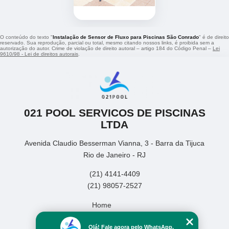
O conteúdo do texto "
Instalação de Sensor de Fluxo para Piscinas São Conrado
" é de direito
reservado. Sua reprodução, parcial ou total, mesmo citando nossos links, é proibida sem a
autorização do autor. Crime de violação de direito autoral – artigo 184 do Código Penal –
Lei
9610/98 - Lei de direitos autorais
.
021 POOL SERVICOS DE PISCINAS
LTDA
Avenida Claudio Besserman Vianna, 3 - Barra da Tijuca
Rio de Janeiro - RJ
(21) 4141-4409
(21) 98057-2527
Home
Empresa
Olá! Fale agora pelo WhatsApp.
Missão