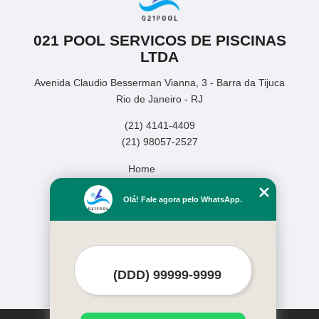
021 POOL SERVICOS DE PISCINAS
LTDA
Avenida Claudio Besserman Vianna, 3 - Barra da Tijuca
Rio de Janeiro - RJ
(21) 4141-4409
(21) 98057-2527
Home
Empresa
Olá! Fale agora pelo WhatsApp.
Missão
Serviços
Contato
Mapa do site
Mais Serviços