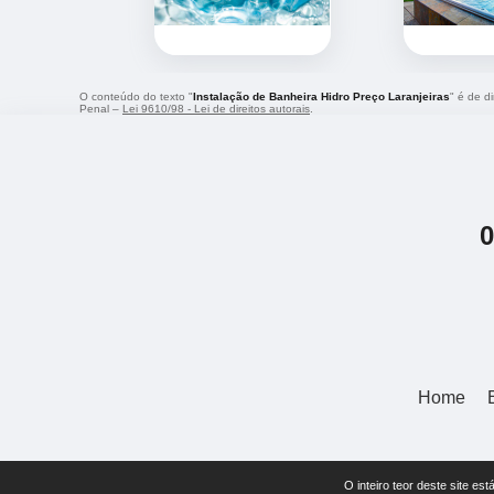
O conteúdo do texto "
Instalação de Banheira Hidro Preço Laranjeiras
" é de d
Penal –
Lei 9610/98 - Lei de direitos autorais
.
Home
O inteiro teor deste site 