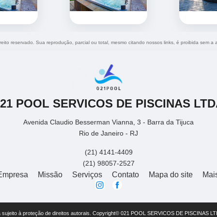
ireito reservado. Sua reprodução, parcial ou total, mesmo citando nossos links, é proibida sem a 
021 POOL SERVICOS DE PISCINAS LTD
Avenida Claudio Besserman Vianna, 3 - Barra da Tijuca
Rio de Janeiro - RJ
(21) 4141-4409
(21) 98057-2527
Empresa
Missão
Serviços
Contato
Mapa do site
Mai
está sujeito à proteção de direitos autorais. Copyright© 021 POOL SERVICOS DE PISCINAS LT