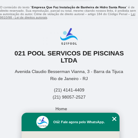
O conteúdo do texto "
Empresa Que Faz Instalação de Banheira de Hidro Santa Rosa
" é de
direito reservado. Sua reprodução, parcial ou total, mesmo citando nossos links, é proibida sem
a autorização do autor. Crime de violação de direito autoral – artigo 184 do Código Penal –
Lei
9610/98 - Lei de direitos autorais
.
021 POOL SERVICOS DE PISCINAS
LTDA
Avenida Claudio Besserman Vianna, 3 - Barra da Tijuca
Rio de Janeiro - RJ
(21) 4141-4409
(21) 98057-2527
Home
Empresa
Olá! Fale agora pelo WhatsApp.
Missão
Serviços
Contato