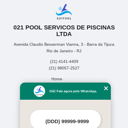
021 POOL SERVICOS DE PISCINAS
LTDA
Avenida Claudio Besserman Vianna, 3 - Barra da Tijuca
Rio de Janeiro - RJ
(21) 4141-4409
(21) 98057-2527
Home
Empresa
Olá! Fale agora pelo WhatsApp.
Missão
Serviços
Contato
Mapa do site
Mais Serviços