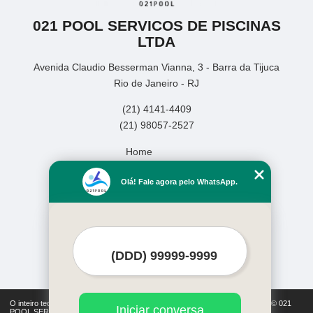
021 POOL SERVICOS DE PISCINAS
LTDA
Avenida Claudio Besserman Vianna, 3 - Barra da Tijuca
Rio de Janeiro - RJ
(21) 4141-4409
(21) 98057-2527
Home
Empresa
Olá! Fale agora pelo WhatsApp.
Missão
Serviços
Contato
Mapa do site
Mais Serviços
O inteiro teor deste site está sujeito à proteção de direitos autorais. Copyright© 021
Iniciar conversa
POOL SERVICOS DE PISCINAS LTDA (Lei 9610 de 19/02/1998)