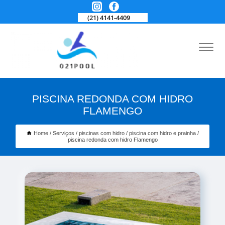
(21) 4141-4409
PISCINA REDONDA COM HIDRO
FLAMENGO
Home
Serviços
piscinas com hidro
piscina com hidro e prainha
piscina redonda com hidro Flamengo