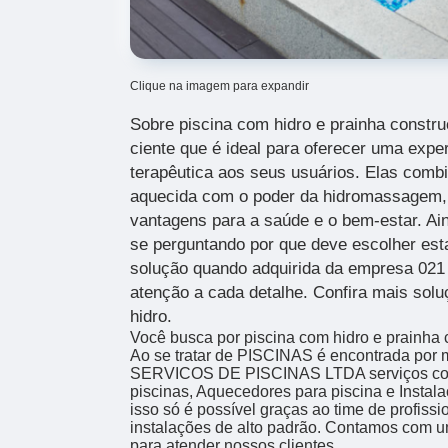
Clique na imagem para expandir
Sobre piscina com hidro e prainha constru
ciente que é ideal para oferecer uma exper
terapêutica aos seus usuários. Elas comb
aquecida com o poder da hidromassagem,
vantagens para a saúde e o bem-estar. Ai
se perguntando por que deve escolher es
solução quando adquirida da empresa 021
atenção a cada detalhe. Confira mais sol
hidro.
Você busca por piscina com hidro e prainha
Ao se tratar de PISCINAS é encontrada po
SERVICOS DE PISCINAS LTDA serviços co
piscinas, Aquecedores para piscina e Insta
isso só é possível graças ao time de profiss
instalações de alto padrão. Contamos com u
para atender nossos clientes.