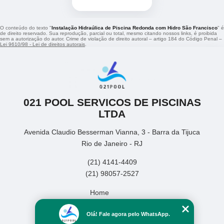
O conteúdo do texto "
Instalação Hidraúlica de Piscina Redonda com Hidro São Francisco
" é
de direito reservado. Sua reprodução, parcial ou total, mesmo citando nossos links, é proibida
sem a autorização do autor. Crime de violação de direito autoral – artigo 184 do Código Penal –
Lei 9610/98 - Lei de direitos autorais
.
021 POOL SERVICOS DE PISCINAS
LTDA
Avenida Claudio Besserman Vianna, 3 - Barra da Tijuca
Rio de Janeiro - RJ
(21) 4141-4409
(21) 98057-2527
Home
Empresa
Olá! Fale agora pelo WhatsApp.
Missão