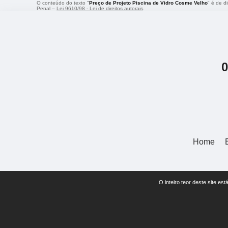
O conteúdo do texto "
Preço de Projeto Piscina de Vidro Cosme Velho
" é de d
Penal –
Lei 9610/98 - Lei de direitos autorais
.
Home
O inteiro teor deste site 