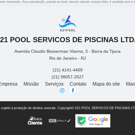
ireito reservado. Sua reprodução, parcial ou total, mesmo citando nossos links, é proibida sem a 
021 POOL SERVICOS DE PISCINAS LTD
Avenida Claudio Besserman Vianna, 3 - Barra da Tijuca
Rio de Janeiro - RJ
(21) 4141-4409
(21) 98057-2527
Empresa
Missão
Serviços
Contato
Mapa do site
Mai
está sujeito à proteção de direitos autorais. Copyright© 021 POOL SERVICOS DE PISCINAS LT