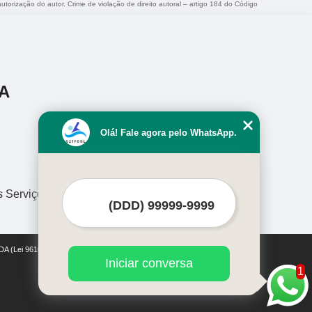
autorização do autor. Crime de violação de direito autoral – artigo 184 do Código
A
Olá! Fale agora pelo WhatsApp.
s Serviços
DA (Lei 9610 de 19/02/1998)
Iniciar conversa
1